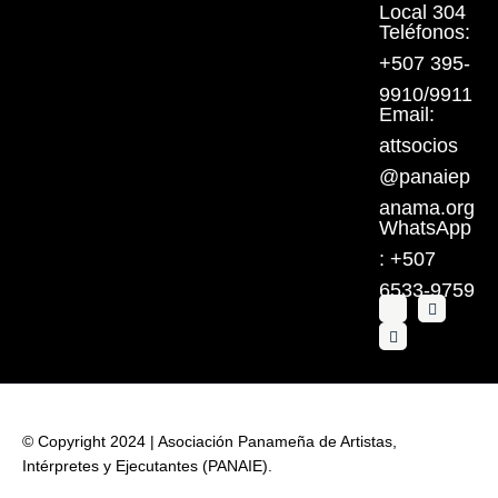
Local 304
Teléfonos:
+507 395-
9910/9911
Email:
attsocios
@panaiep
anama.org
WhatsApp
: +507
6533-9759
© Copyright 2024 | Asociación Panameña de Artistas,
Intérpretes y Ejecutantes (PANAIE).