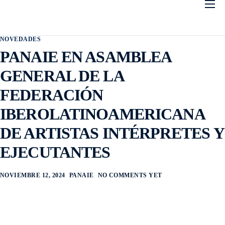
Inicio
NOVEDADES
Conocenos
PANAIE EN ASAMBLEA
Socios
GENERAL DE LA
Estatutos
FEDERACIÓN
Acuerdos
IBEROLATINOAMERICANA
Contáctenos
DE ARTISTAS INTÉRPRETES Y
Portal de Socios
EJECUTANTES
NOVIEMBRE 12, 2024
PANAIE
NO COMMENTS YET