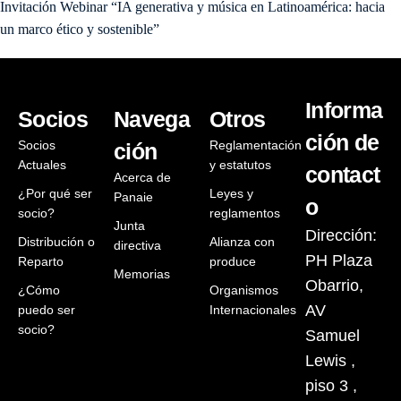
Invitación Webinar “IA generativa y música en Latinoamérica: hacia
un marco ético y sostenible”
Informa
Socios
Navega
Otros
ción de
Socios
Reglamentación
ción
Actuales
y estatutos
contact
Acerca de
¿Por qué ser
Leyes y
Panaie
o
socio?
reglamentos
Junta
Dirección:
Distribución o
Alianza con
directiva
PH Plaza
Reparto
produce
Memorias
Obarrio,
¿Cómo
Organismos
AV
puedo ser
Internacionales
socio?
Samuel
Lewis ,
piso 3 ,