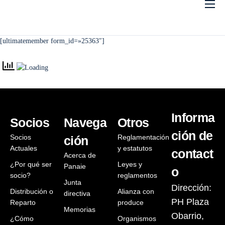
Inicio
Conocenos
[ultimatemember form_id=»25363″]
Socios
Estatutos
Acuerdos
Informa
Socios
Navega
Otros
Contáctenos
ción de
Socios
Reglamentación
ción
Portal de Socios
Actuales
y estatutos
contact
Acerca de
¿Por qué ser
Leyes y
Panaie
o
socio?
reglamentos
Junta
Dirección:
Distribución o
Alianza con
directiva
PH Plaza
Reparto
produce
Memorias
Obarrio,
¿Cómo
Organismos